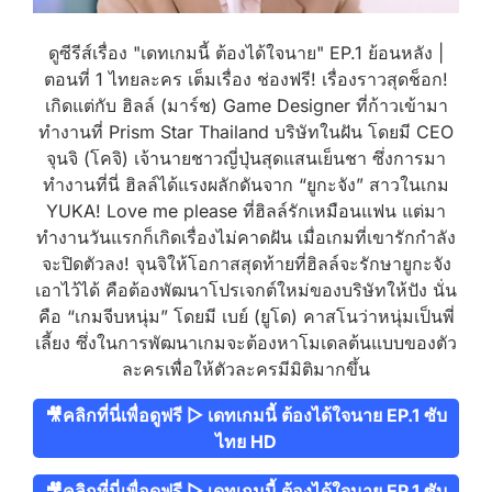
ดูซีรีส์เรื่อง "เดทเกมนี้ ต้องได้ใจนาย" EP.1 ย้อนหลัง |
ตอนที่ 1 ไทยละคร เต็มเรื่อง ช่องฟรี! เรื่องราวสุดช็อก!
เกิดแต่กับ ฮิลล์ (มาร์ช) Game Designer ที่ก้าวเข้ามา
ทำงานที่ Prism Star Thailand บริษัทในฝัน โดยมี CEO
จุนจิ (โคจิ) เจ้านายชาวญี่ปุ่นสุดแสนเย็นชา ซึ่งการมา
ทำงานที่นี่ ฮิลล์ได้แรงผลักดันจาก “ยูกะจัง” สาวในเกม
YUKA! Love me please ที่ฮิลล์รักเหมือนแฟน แต่มา
ทำงานวันแรกก็เกิดเรื่องไม่คาดฝัน เมื่อเกมที่เขารักกำลัง
จะปิดตัวลง! จุนจิให้โอกาสสุดท้ายที่ฮิลล์จะรักษายูกะจัง
เอาไว้ได้ คือต้องพัฒนาโปรเจกต์ใหม่ของบริษัทให้ปัง นั่น
คือ “เกมจีบหนุ่ม” โดยมี เบย์ (ยูโด) คาสโนว่าหนุ่มเป็นพี่
เลี้ยง ซึ่งในการพัฒนาเกมจะต้องหาโมเดลต้นแบบของตัว
ละครเพื่อให้ตัวละครมีมิติมากขึ้น
🎥คลิกที่นี่เพื่อดูฟรี ▷ เดทเกมนี้ ต้องได้ใจนาย EP.1 ซับ
ไทย HD
🎥คลิกที่นี่เพื่อดูฟรี ▷ เดทเกมนี้ ต้องได้ใจนาย EP.1 ซับ